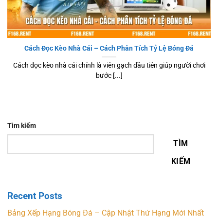
Cách Đọc Kèo Nhà Cái – Cách Phân Tích Tỷ Lệ Bóng Đá
Cách đọc kèo nhà cái chính là viên gạch đầu tiên giúp người chơi
bước [...]
Tìm kiếm
TÌM
KIẾM
Recent Posts
Bảng Xếp Hạng Bóng Đá – Cập Nhật Thứ Hạng Mới Nhất