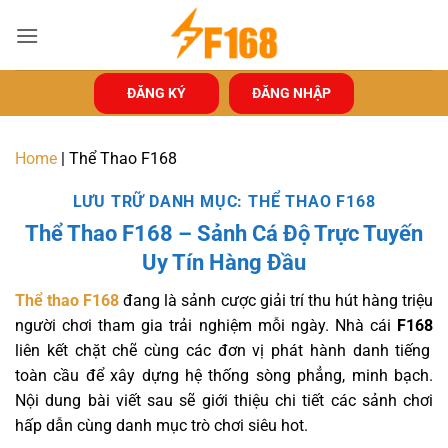
Bỏ
qua
nội
dung
ĐĂNG KÝ
ĐĂNG NHẬP
Home
|
Thể Thao F168
LƯU TRỮ DANH MỤC:
THỂ THAO F168
Thể Thao F168 – Sảnh Cá Độ Trực Tuyến
Uy Tín Hàng Đầu
Thể thao F168
đang là sảnh cược giải trí thu hút hàng triệu
người chơi tham gia trải nghiệm mỗi ngày. Nhà cái
F168
liên kết chặt chẽ cùng các đơn vị phát hành danh tiếng
toàn cầu để xây dựng hệ thống sòng phẳng, minh bạch.
Nội dung bài viết sau sẽ giới thiệu chi tiết các sảnh chơi
hấp dẫn cùng danh mục trò chơi siêu hot.