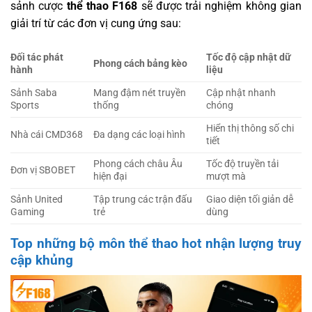
sảnh cược
thể thao F168
sẽ được trải nghiệm không gian
giải trí từ các đơn vị cung ứng sau:
Đối tác phát
Tốc độ cập nhật dữ
Phong cách bảng kèo
hành
liệu
Sảnh Saba
Mang đậm nét truyền
Cập nhật nhanh
Sports
thống
chóng
Hiển thị thông số chi
Nhà cái CMD368
Đa dạng các loại hình
tiết
Phong cách châu Âu
Tốc độ truyền tải
Đơn vị SBOBET
hiện đại
mượt mà
Sảnh United
Tập trung các trận đấu
Giao diện tối giản dễ
Gaming
trẻ
dùng
Top những bộ môn thể thao hot nhận lượng truy
cập khủng