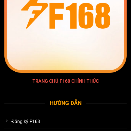
TRANG CHỦ F168 CHÍNH THỨC
HƯỚNG DẪN
Đăng ký F168