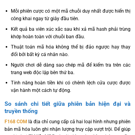
Mỗi phiên cược có một mã chuỗi duy nhất được hiển thị
công khai ngay từ giây đầu tiên.
Kết quả ba viên xúc xắc sau khi xả mã hash phải trùng
khớp hoàn toàn với chuỗi ban đầu.
Thuật toán mã hóa không thể bị đảo ngược hay thay
đổi bởi bất kỳ cá nhân nào.
Người chơi dễ dàng sao chép mã để kiểm tra trên các
trang web độc lập bên thứ ba.
Tính năng hoàn tiền khi có chênh lệch cửa cược được
vận hành một cách tự động.
So sánh chi tiết giữa phiên bản hiện đại và
truyền thống
F168 COM
là địa chỉ cung cấp cả hai loại hình nhưng phiên
bản mã hóa luôn ghi nhận lượng truy cập vượt trội. Để giúp