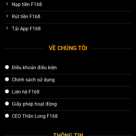
Nạp tiền F168
Rút tiền F168
Tải App F168
VỀ CHÚNG TÔI
Điều khoản điều kiện
Chính sách sử dụng
Liên hệ F168
Giấy phép hoạt động
CEO Thần Long F168
THÔNG TIN