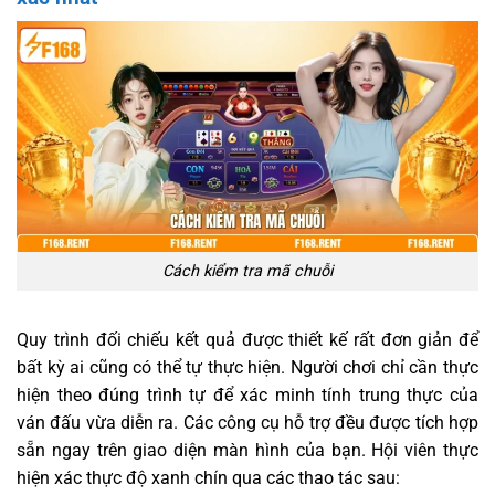
Cách kiểm tra mã chuỗi
Quy trình đối chiếu kết quả được thiết kế rất đơn giản để
bất kỳ ai cũng có thể tự thực hiện. Người chơi chỉ cần thực
hiện theo đúng trình tự để xác minh tính trung thực của
ván đấu vừa diễn ra. Các công cụ hỗ trợ đều được tích hợp
sẵn ngay trên giao diện màn hình của bạn. Hội viên thực
hiện xác thực độ xanh chín qua các thao tác sau: