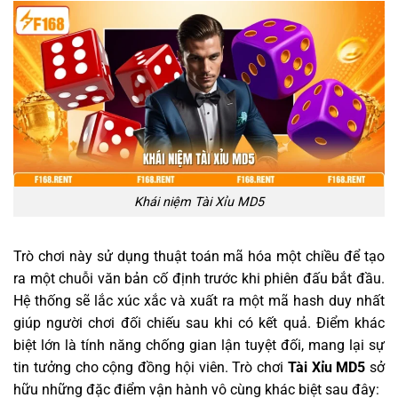
Khái niệm Tài Xỉu MD5
Trò chơi này sử dụng thuật toán mã hóa một chiều để tạo
ra một chuỗi văn bản cố định trước khi phiên đấu bắt đầu.
Hệ thống sẽ lắc xúc xắc và xuất ra một mã hash duy nhất
giúp người chơi đối chiếu sau khi có kết quả. Điểm khác
biệt lớn là tính năng chống gian lận tuyệt đối, mang lại sự
tin tưởng cho cộng đồng hội viên. Trò chơi
Tài Xỉu MD5
sở
hữu những đặc điểm vận hành vô cùng khác biệt sau đây: