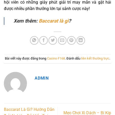
hội viên có những giây phút giải trí may mắn và gặt hái
được nhiều phần thưởng lớn tại sảnh cược này!
Xem thêm:
Baccarat là gì
?
Bài viết này được đăng trong
Casino F168
. Đánh dấu
liên kết thường trực
.
ADMIN
Baccarat Là Gì? Hướng Dẫn
Mẹo Chơi Xì Dách – Bí Kíp