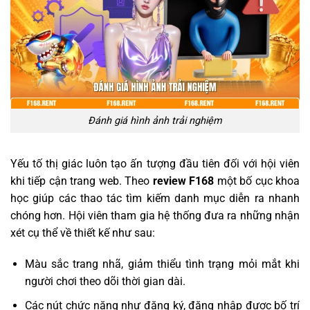
Đánh giá hình ảnh trải nghiệm
Yếu tố thị giác luôn tạo ấn tượng đầu tiên đối với hội viên
khi tiếp cận trang web. Theo
review F168
một bố cục khoa
học giúp các thao tác tìm kiếm danh mục diễn ra nhanh
chóng hơn. Hội viên tham gia hệ thống đưa ra những nhận
xét cụ thể về thiết kế như sau:
Màu sắc trang nhã, giảm thiểu tình trạng mỏi mắt khi
người chơi theo dõi thời gian dài.
Các nút chức năng như đăng ký, đăng nhập được bố trí