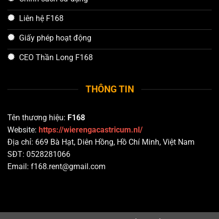
Liên hệ F168
Giấy phép hoạt động
CEO Thần Long F168
THÔNG TIN
Tên thương hiệu:
F168
Website:
https://wierengacastricum.nl/
Địa chỉ: 669 Bà Hạt, Diên Hồng, Hồ Chí Minh, Việt Nam
SĐT: 0528281066
Email:
f168.rent@gmail.com