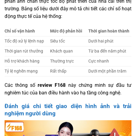
phản ánh chân thực tốc độ phát triển của nhà cái trên thị
trường. Bảng số liệu dưới đây mô tả chi tiết các chỉ số hoạt
động thực tế của hệ thống:
Chỉ số vận hành
Mức độ phản hồi
Thời gian hoàn thành
Tốc độ xử lý lệnh nạp
Siêu tốc
Dưới hai phút
Thời gian rút thưởng
Khách quan
Từ ba đến năm phút
Hỗ trợ khách hàng
Thường trực
Cực nhanh
Tỷ lệ nghẽn mạng
Rất thấp
Dưới một phần trăm
Các thông số
review F168
này chứng minh sự đầu tư
nghiêm túc của ban điều hành vào hạ tầng công nghệ.
Đánh giá chi tiết giao diện hình ảnh và trải
nghiệm người dùng