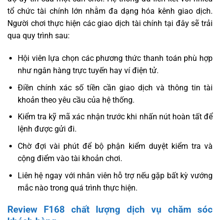
tổ chức tài chính lớn nhằm đa dạng hóa kênh giao dịch.
Người chơi thực hiện các giao dịch tài chính tại đây sẽ trải
qua quy trình sau:
Hội viên lựa chọn các phương thức thanh toán phù hợp
như ngân hàng trực tuyến hay ví điện tử.
Điền chính xác số tiền cần giao dịch và thông tin tài
khoản theo yêu cầu của hệ thống.
Kiểm tra kỹ mã xác nhận trước khi nhấn nút hoàn tất để
lệnh được gửi đi.
Chờ đợi vài phút để bộ phận kiểm duyệt kiểm tra và
cộng điểm vào tài khoản chơi.
Liên hệ ngay với nhân viên hỗ trợ nếu gặp bất kỳ vướng
mắc nào trong quá trình thực hiện.
Review F168 chất lượng dịch vụ chăm sóc