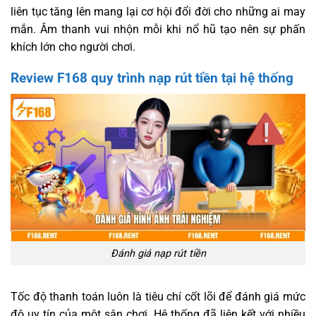
liên tục tăng lên mang lại cơ hội đổi đời cho những ai may
mắn. Âm thanh vui nhộn mỗi khi nổ hũ tạo nên sự phấn
khích lớn cho người chơi.
Review F168 quy trình nạp rút tiền tại hệ thống
Đánh giá nạp rút tiền
Tốc độ thanh toán luôn là tiêu chí cốt lõi để đánh giá mức
độ uy tín của một sân chơi. Hệ thống đã liên kết với nhiều