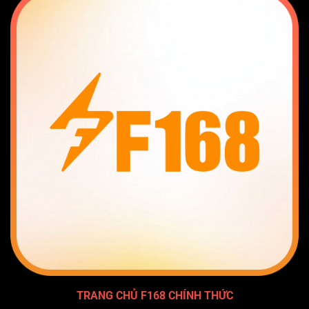
TRANG CHỦ F168 CHÍNH THỨC